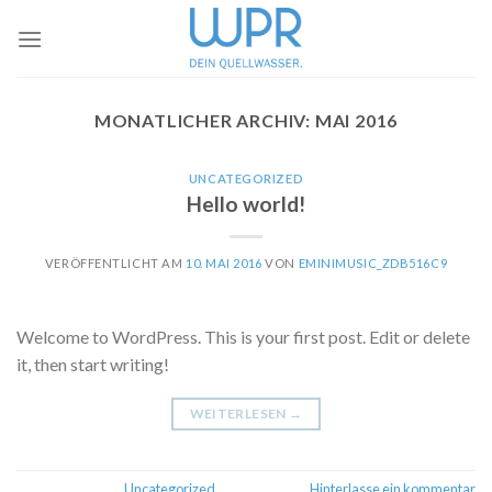
Skip
to
content
MONATLICHER ARCHIV:
MAI 2016
UNCATEGORIZED
Hello world!
VERÖFFENTLICHT AM
10. MAI 2016
VON
EMINIMUSIC_ZDB516C9
Welcome to WordPress. This is your first post. Edit or delete
it, then start writing!
WEITERLESEN
→
Veröffentlicht am
Uncategorized
Hinterlasse ein kommentar